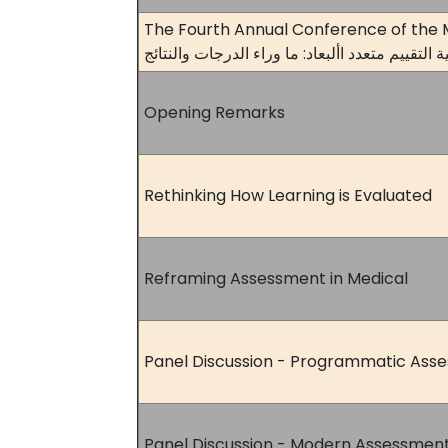
The Fourth Annual Conference of the M
التقييم متعدد األبعاد: ما وراء الدرجات والنتائج
Opening Remarks
Rethinking How Learning is Evaluated
Reframing Assessment in Medical
Panel Discussion - Programmatic Ass
Panel Discussion - Modern Assessmen