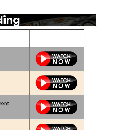
ding
ment