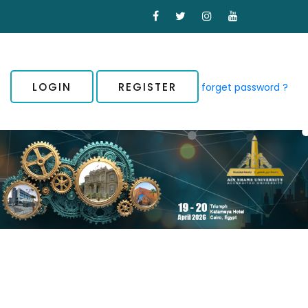
LOGIN
REGISTER
forget password ?
ording