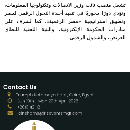
تشغل منصب نائب وزير الاتصالات وتكنولوجيا المعلومات،
وتؤدي دورًا محوريًا في تنفيذ أجندة التحول الرقمي لمصر
وتطبيق استراتيجية «مصر الرقمية». كما تُشرف على
مبادرات الحكومة الإلكترونية، والبنية التحتية للنطاق
العريض، والشمول الرقمي.
Contact Us
Triumph Katameya Hotel, Cairo, Egypt
Sun 19th - Mon 20th April 2026
+201011121112
ainshams@iriseventsmgt.com