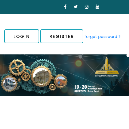
LOGIN
REGISTER
forget password ?
i