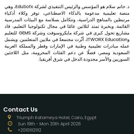
د. حاتم سلام هو المؤسس والرئيس التنفيذي لشركة EduSofx، وهي
منصة تعليمية مدعومة بالذكاء الاصطناعي، توفر وكلاء أذكياء
مرتبطين بالمناهج الدراسية، وتتكامل بسلاسة مع البيئات المدرسية
القائمة. وبخبرة تمتد لثلاثين عامًا في مجال تكنولوجيا التعليم، قاد
مشاريع تحول كبرى في شركة مايكروسوفت وشركة GEMS للتعليم
وITWORX Education، أثّرت مجتمعةً في ملايين المتعلمين. ويشمل
عمله مبادرات تعليمية وطنية في الإمارات وقطر والمملكة العربية
السعودية ومصر، فضلًا عن دعم الفئات المحرومة، مثل اللاجئين
السوريين والأسر محدودة الدخل في شرق أفريقيا.
Contact Us
Triumph Katameya Hotel, Cairo, Egypt
Sun 19th - Mon 20th April 2026
+201011121112