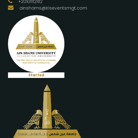
+201011121112
ainshams@iriseventsmgt.com
Started